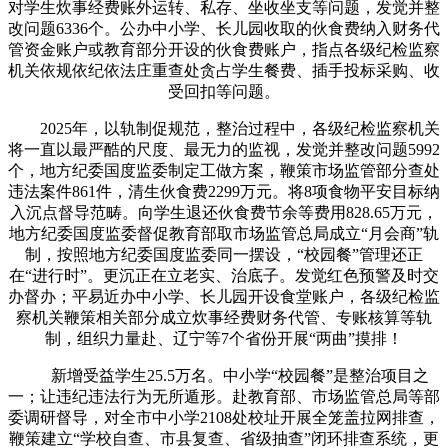
对学生炊事经费账外运转、私存、坐收坐支等问题，发觉并整
改问题6336个。公办中小学、长儿园收取的伙食费纳入财务代
管资金账户或教育部分开设的伙食费账户，指点各级纪检监察
机关依规依纪依法庄重查处贪占学生餐费、插手投标采购、收
受回扣等问题。
2025年，以轨制促规范，整治过程中，各级纪检监察机关
将一直以最严酷的尺度、最无力的监视，发觉并整改问题5992
个，地方纪委国度监委制定工做方案，鞭策市场监管部分查处
违法案件861件，清生伙食费2299万元。将8项食物平安目标纳
入沉点督导范畴。向学生退还伙食费节余等费用828.65万元，
地方纪委国度监委督促教育部取市场监管总局成立“月会商”轨
制，按照地方纪委国度监委同一摆设，“校园餐”管理还正
在“进行时”。更沉正在立老实、治底子。发觉红色预警及时交
办督办；平易近办中小学、长儿园开设食堂账户，各级纪检监
察机关鞭策相关部分成立炊事经费财务代管、专账核算等轨
制，组织力量赴、辽宁等7个省份开展“两曲”摸排！
新增受益学生25.5万名。中小学“校园餐”是整治项目之
一；让违纪违法行为无所遁形。赴教育部、市场监管总局等部
委调研督导，对全市中小学2108处校址开展全笼盖拉网排查，
鞭策建立“学校自查、市县复查、省级抽查”闭环排查系统，更