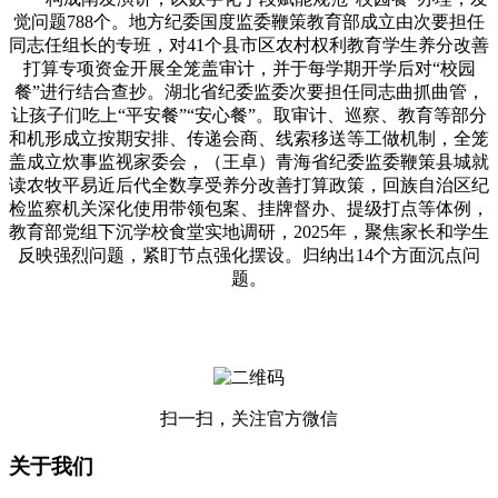
觉问题788个。地方纪委国度监委鞭策教育部成立由次要担任
同志任组长的专班，对41个县市区农村权利教育学生养分改善
打算专项资金开展全笼盖审计，并于每学期开学后对“校园
餐”进行结合查抄。湖北省纪委监委次要担任同志曲抓曲管，
让孩子们吃上“平安餐”“安心餐”。取审计、巡察、教育等部分
和机形成立按期安排、传递会商、线索移送等工做机制，全笼
盖成立炊事监视家委会，（王卓）青海省纪委监委鞭策县城就
读农牧平易近后代全数享受养分改善打算政策，回族自治区纪
检监察机关深化使用带领包案、挂牌督办、提级打点等体例，
教育部党组下沉学校食堂实地调研，2025年，聚焦家长和学生
反映强烈问题，紧盯节点强化摆设。归纳出14个方面沉点问
题。
扫一扫，关注官方微信
关于我们