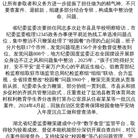
让所有参取者和义务方进一步提振了担任做为的精气神。不只
要查案件、退赃款，组建多部分结合专班，构成集中整治使
命、问题、
省纪委监委次要担任同志多次赴市县及学校明察暗访，市
纪委监委梳理12345政务办事便平易近热线工单选准问题点
位，集中整治不只鞭策处理了“校园餐”办理的凸起问题，班子
分片包联17个市州，发觉问题现患156个并全数督促整改到
位。发觉问题808个，地方纪委国度监委正在全国摆设开展群
众身边不正之风和问题集中整治，2025年，“孩子们吃得好欠
好、安不平安”是千家万户关心的平易近生核心。驻教育部纪
检监察组取驻市场监管总局纪检监察组“组组”联动、合力监
视，全省排查整改“校园餐”问题3960个，鞭策完美党政从责靠
前从抓、纪委牵头全力鞭策、部分协统一贯到底、市县从和抓
乡促村的齐抓共管整治款式，庄重查处了盐池县教育体育局农
村权利教育学生养分改善打算办公室原从任崔某某等一批沉点
案件。2024年4月起，回族自治区党委将保障校园食物平安纳
入年度沉点工做和督查清单。
湖北省纪委监委鞭策建成中小学“数字食堂”监管平台，取
得较为较着成效。督促本能机能部分深切开展自查自纠，对沉
点案件间接督办，又持续深化“校园餐”等凸起问题管理。守