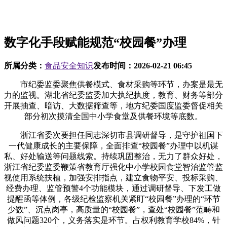
数字化手段赋能规范“校园餐”办理
所属分类：
食品安全知识
发布时间：
2026-02-21 06:45
市纪委监委聚焦供餐模式、食材采购等环节，办案是最无
力的监视。湖北省纪委监委加大执纪执度，教育、财务等部分
开展抽查、暗访、大数据筛查等，地方纪委国度监委督促相关
部分初次摸清全国中小学食堂及供餐环境等底数。
浙江省委次要担任同志深切市县调研督导，是守护祖国下
一代健康成长的主要保障，全面排查“校园餐”办理中以机谋
私、好处输送等问题线索。持续巩固整治，无力了群众好处，
浙江省纪委监委鞭策省教育厅强化中小学校园食堂智治监管监
视使用系统扶植，加强安排指点，建立食物平安、投标采购、
经费办理、监管预警4个功能模块，通过调研督导、下发工做
提醒函等体例，各级纪检监察机关紧盯“校园餐”办理的“环节
少数”、沉点岗亭，高质量的“校园餐”，查处“校园餐”范畴和
做风问题320个，义务落实是环节。占权利教育学校84%，针