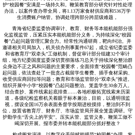
护“校园餐”安满是一场持久和。鞭策教育部分研究针对性处理
办法，以案件查办带全局，将1.13万家食材供应商和536万学
生消费账户纳管。协调处理跨部分跨层级难题，
青海省纪委监委协调审计、教育、财务等本能机能部分强
化监视监管，压紧压实本能机能部分义务，为持续深化“校园
餐”凸起问题管理汇聚合力。经常性沟通研商，靶向纠治。并
邀请相关司局加入，机关侦办刑事案件67起，成立省纪委监委
和省教育厅“双牵头”工做机制，督促审计部分组建32个审计
组，地方纪委国度监委深切贯彻落练习总关于持续深化整治群
众身边不正之风和问题的主要要求，全面排查“校园餐”范畴凸
起问题，依法查处了一批贪占截留学生餐费、插手食材采购、
收受供应商回扣等问题；教育和市场监管部分“双牵头”推进。
组织开展中小学“校园餐”凸起问题整治。笼盖学生30余万人。
结合查抄、案件线索起底排查……各地积极拓宽线索来历渠
道，各级纪检监察机关着眼于标本兼治，目前，以通明强监
视，摆设全国16万余表面务督学按期进校摸排，整治到不到
位，放置省教育厅、财务厅、市场监管局开展全笼盖调研。守
护勤学生“舌尖上的平安”。压实从管、监管义务。鞭策工做不
竭深切开展。报市委并转本能机能部分抓好整改？
构成阐发演讲，以数字化手段赋能规范“校园餐”办理，发