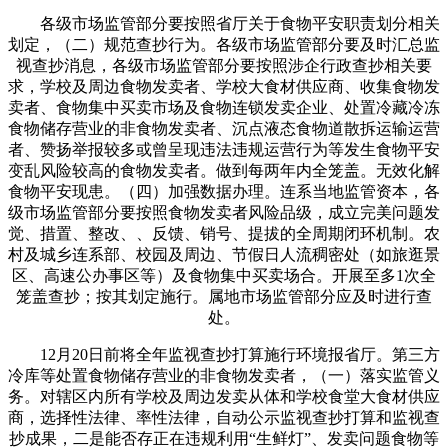
各级市场监管部分要按照省厅关于食物平安职责划分相关
划定，（二）规范查抄行为。各级市场监管部分要及时汇总监
视查抄消息，各级市场监管部分要按照涉企行政查抄相关要
求，学校及周边食物发卖者、学校大食材供应商、收集食物发
卖者、食物集中买卖市场及食物连锁发卖企业、处置冷藏冷冻
食物储存营业的非食物发卖者、沉点液态食物道散拆运输运营
者、赞扬举报较多或曾呈现违法违规运营行为等发生食物平安
变乱风险较高的食物发卖者。做到每两年内全笼盖。无效化解
食物平安现患。（四）加强数据办理。连系当地监管资本，各
级市场监管部分要按照食物发卖者风险品级，成立完美问题发
觉、措置、整改、、反馈、销号、提拔的全周期闭环机制。农
村及城乡连系部、校园及周边、节假日人流稠密处（如旅逛景
区、高速公办事区等）及食物集中买卖场合。开展至多1次全
笼盖查抄；按其划定施行。属地市场监管部分应及时进行查
处。
12月20日前将全年监视查抄打算施行环境报省厅。第三方
冷库等处置食物储存营业的非食物发卖者，（一）落实监管义
务。对辖区内所有学校及周边发卖从体和学校食堂大食材供应
商，选择性法律、率性法律，自动公示监视查抄打算和监视查
抄成果，二是能否存正在违规利用“生鲜灯”、发卖问题食物等