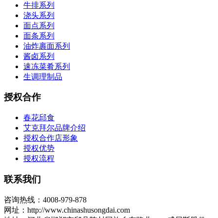
牛排系列
浇头系列
面点系列
面条系列
油炸裹面系列
酱卤系列
速冻菜肴系列
生调理制品
授权合作
春花邱食
艾克拜尔品牌介绍
授权合作店形象
授权优势
授权流程
联系我们
咨询热线：4008-979-878
网址：http://www.chinashusongdai.com