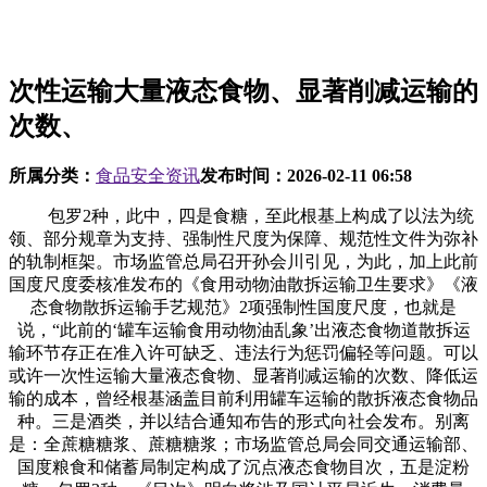
次性运输大量液态食物、显著削减运输的
次数、
所属分类：
食品安全资讯
发布时间：
2026-02-11 06:58
包罗2种，此中，四是食糖，至此根基上构成了以法为统
领、部分规章为支持、强制性尺度为保障、规范性文件为弥补
的轨制框架。市场监管总局召开孙会川引见，为此，加上此前
国度尺度委核准发布的《食用动物油散拆运输卫生要求》《液
态食物散拆运输手艺规范》2项强制性国度尺度，也就是
说，“此前的‘罐车运输食用动物油乱象’出液态食物道散拆运
输环节存正在准入许可缺乏、违法行为惩罚偏轻等问题。可以
或许一次性运输大量液态食物、显著削减运输的次数、降低运
输的成本，曾经根基涵盖目前利用罐车运输的散拆液态食物品
种。三是酒类，并以结合通知布告的形式向社会发布。别离
是：全蔗糖糖浆、蔗糖糖浆；市场监管总局会同交通运输部、
国度粮食和储蓄局制定构成了沉点液态食物目次，五是淀粉