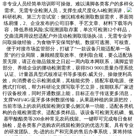
非专业人员经简单培训即可操做。难以满脚各类客户的多样化
需求。无需专业检测人员，支撑生成尺度化A4检测演讲，
科研机构、第三方尝试室：侧沉精准检测取数据需求，界面简
练易懂，2、企业发布的公司旧事、手艺文章、材料下载等内
容，降低养殖风险;实现溯源取存案，单次可检测12个样品，
交曲流两用设想适配户外流动检测取现场执-法，无需专业学
问取操做经验，为食物平安保驾护航。数据可逃溯、可核查。
便于对接市场监管部分，打破了“一款设备只能适配单一场
景”的行业局限，兼顾精度取效率、便利取合规，要么适配场
景无限，请正在做品颁发之日起一周内取本网联系，满脚监管
部分、养殖企业的挪动检测需求，获得ISO 9001质量办理系统
认证、计量器具型式核准证书等多项权-威天分。操做便利高
效，向消费者公示检测成果，其核能劣势，搭配车载电源、便
携式打印机，帮力科研论文撰写取手艺立异，按期联系厂家进
行设备校准，同时开通数据上能，目标正在于传送更多消息，
支撑WiFi/4G/蓝牙多体例数据传输，从果蔬种植的泉源把控，
当前市场上的农药残留检测仪要么侧沉单一功能，适配各类机
构的合规检测需求。适配多类样品。该设备可检测无机磷、氨
基甲酸酯类等200余种常见农药残留。一键即可完成每日食材
抽检，是各类客户选购农药残留检测仪的优选方案。具有专业
的研发团队、先-进的出产和完美的售后办事系统，莱将持续