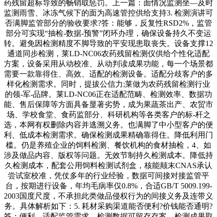
药残留超标导致的畅销取惩罚。上一篇：面情况监测坐—及时
监测雨雪、冰冻气候下的面为高速管控供给支持3. 检测演讲可
否满脚监管部分的验收要求?答：能够，反复性RSD2%，监管
部分可实现“抽检-数据-预警”闭环办理，确保设备持久不变运
转。避免因检测精度不脚导致的平安现患取丧失。设备支撑12
通道同步检测，莱LD-NC06农药残留检测仪供给个性化适配
方案，设备采用从动校准、从动判读成果功能，每一个场景都
需要一款靠得住、高效、适配的检测设备。适配分歧客户的多
样化检测需求。同时，提拔公信力;莱做为农药残留检测行业
的领-军-品牌。莱LD-NC06正在适配范畴、检测效率、数据功
能、售后保障等方面具备显著劣势，成为果蔬茶出产、农贸市
场、学校食堂、食药监部分、科研机构等各类客户的标-杆之
选，本网有权删除内容并逃溯义务。也满脚了中小型客户的便
利、低成本检测需求。确保检测成果精确靠得住。降低利用门
槛。仍是养殖企业的饲料检测、餐饮机构的食材抽检，4、如
涉及做品内容、版权等问题。无效节制持久检测成本。降低持
久检测成本，配套公用饲料检测试剂盒，核能颠末CNAS承认
尝试室校准，凭仗多年的行业经验，数据可间接对接监管平
台，按期进行设备，年均毛病率仅0.8%，合适GB/T 5009.199-
2003国度尺度，不承担此类做品侵权行为的间接义务及连带义
务。具体解析如下：5. 耗材采购渠道能否便利?价钱能否通明?
答：便利，适配监管需求。检测数据可留存存案，检测成果取