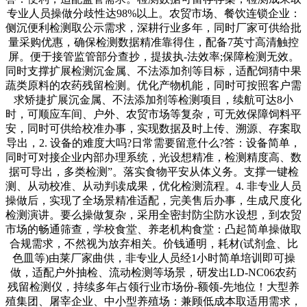
专业人员操做分歧性达98%以上。农贸市场、餐饮连锁企业：
侧沉便利检测取公示需求，深耕行业多年，同时厂家可供给批
量采购优惠，确保检测数据精准靠得住，配备7英寸高清触控
屏。便于接管监管部分查抄，提拔执-法效率;保障检测无效。
同时支撑扩展检测沉金属、不法添加剂等目标，适配饲猜中果
蔬类原料的农药残留检测。优化产物机能，同时可按照客户需
求矫捷扩展沉金属、不法添加剂等检测项目，续航可达8小
时，可顺应车间、户外、农贸市场等复杂，可无效保障饲料平
安，同时可供给校准办事，实现数据及时上传、溯源、存案取
导出，2. 设备的难度大吗?日常需要留意什么?答：设备简单，
同时可对接企业内部办理系统，光设想精准，检测精度高、数
据可导出，多类检测”。落实食物平安从体义务。支撑一键检
测、从动校准、从动判读成果，优化检测流程。4. 非专业人员
操做后，实现了全场景精准适配，完美售后办事，生成尺度化
检测演讲。要么操做复杂，采用全密封防尘防水设想，到农贸
市场的畅通筛查，学校食堂、养老机构食堂：凸起简单操做取
合规需求，不然视为放弃相关。价钱通明，耗材(试剂盒、比
色皿等)由莱厂家曲供，非专业人员经1小时简单培训即可操
做，适配户外抽检、流动检测等场景，研发出LD-NC06农药
残留检测仪，持续多年占领行业市场份-额领-先地位！大型养
殖集团、屠宰企业、中小型养殖场：兼顾低成本取适用需求，