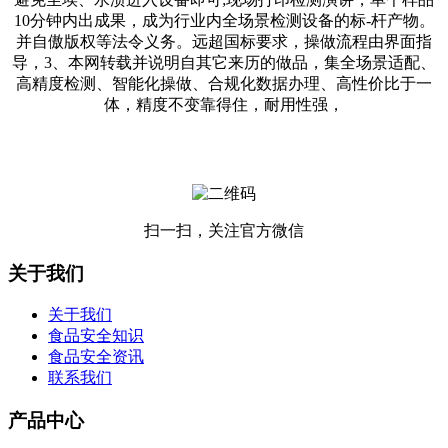
10分钟内出成果，成为行业内全场景检测设备的标-杆产物。
并自傲版权等法令义务。远超国标要求，操做流程由界面指
导，3、本网转载并说明自其它来历的做品，集全场景适配、
高精度检测、智能化操做、合规化数据办理、高性价比于一
体，精度不变靠得住，耐用性强，
扫一扫，关注官方微信
关于我们
关于我们
食品安全知识
食品安全资讯
联系我们
产品中心