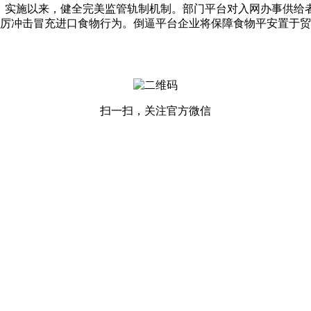
》实施以来，健全完美监管轨制机制。部门平台对入网办事供给
厉冲击冒充进口食物行为。倒逼平台企业将保障食物平安置于贸
扫一扫，关注官方微信