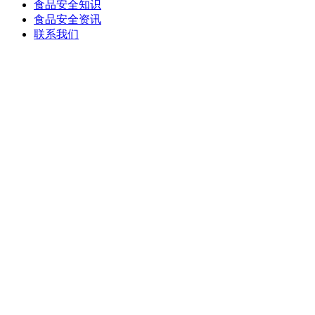
食品安全知识
食品安全资讯
联系我们